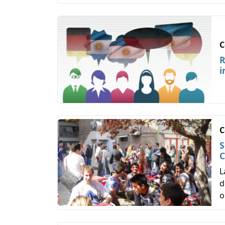
C
R
i
C
S
C
L
d
o