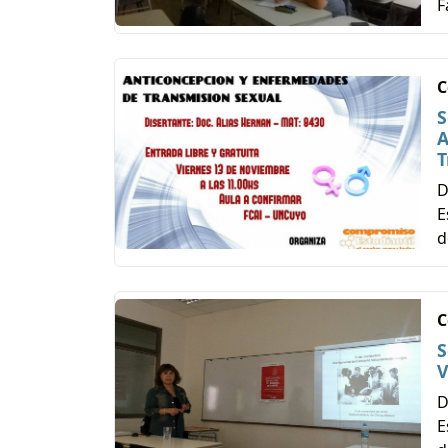
F
C
S
A
T
D
E
d
C
S
V
D
E