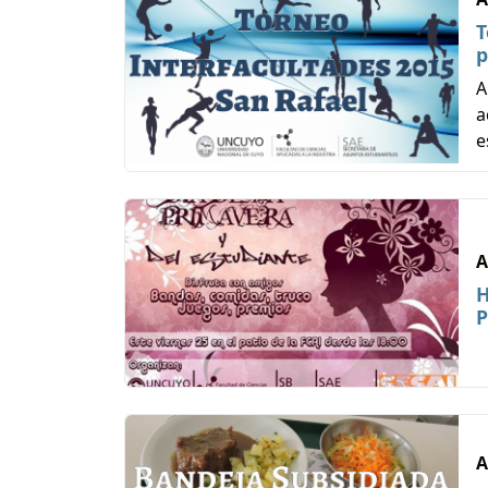
T
p
A
a
e
A
H
P
A