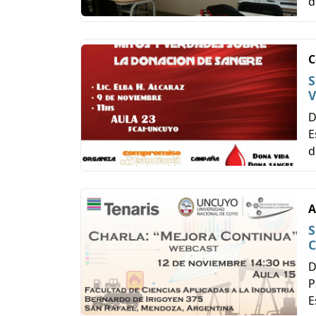
d
C
S
V
D
E
d
A
S
C
D
P
E