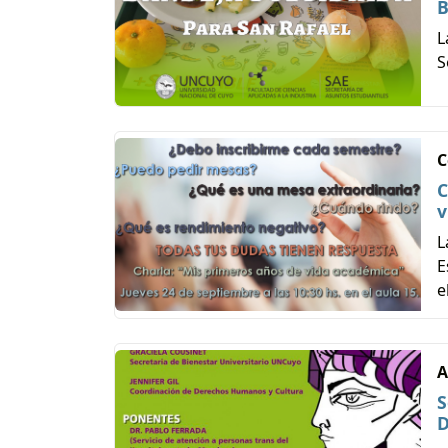
B
L
S
C
C
v
L
E
e
A
S
D