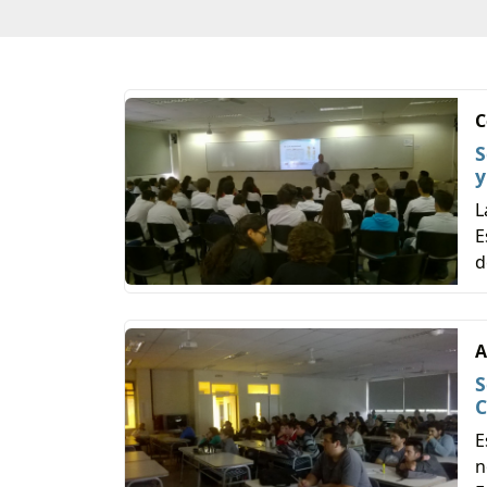
C
S
y
L
E
d
A
S
C
E
n