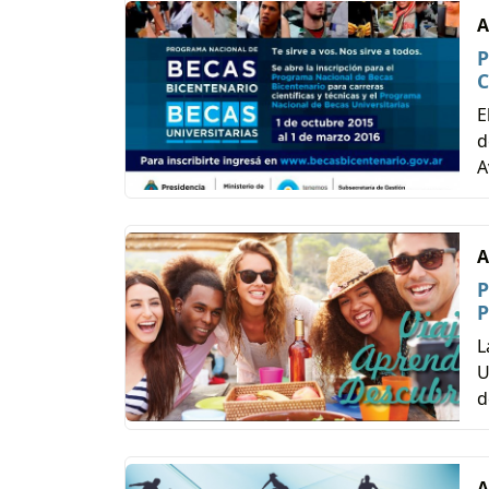
A
P
C
E
d
A
A
P
P
L
U
d
A