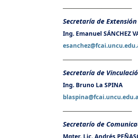
________________________________
Secretaría de Extensión
Ing. Emanuel SÁNCHEZ V
esanchez@fcai.uncu.edu.
________________________________
Secretaría de Vinculaci
Ing. Bruno La SPINA
blaspina@fcai.uncu.edu.
________________________________
Secretarío de Comunica
Mgter. Lic. Andrés PEÑA