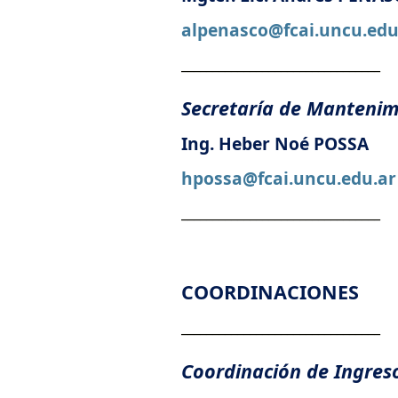
alpenasco@fcai.uncu.edu
________________________________
Secretaría de Mantenim
Ing. Heber Noé POSSA
hpossa@fcai.uncu.edu.ar
________________________________
COORDINACIONES
________________________________
Coordinación de Ingre