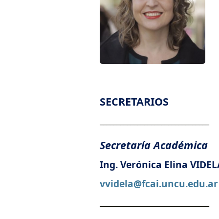
SECRETARIOS
________________________________
Secretaría Académica
Ing. Verónica Elina VIDEL
vvidela@fcai.uncu.edu.ar
________________________________