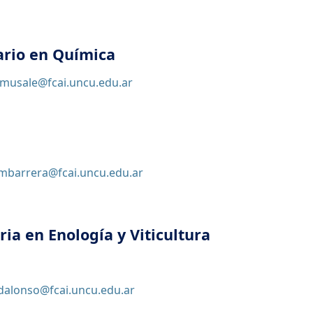
ario en Química
musale@fcai.uncu.edu.ar
mbarrera@fcai.uncu.edu.ar
ria en Enología y Viticultura
dalonso@fcai.uncu.edu.ar