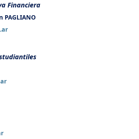
va Financiera
án PAGLIANO
.ar
studiantiles
.ar
ar