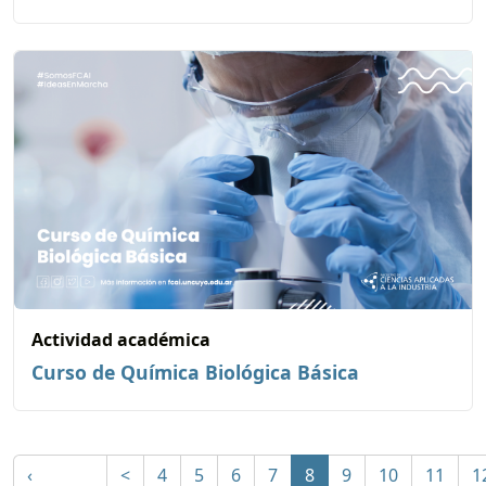
Actividad académica
Curso de Química Biológica Básica
‹
<
4
5
6
7
8
9
10
11
1