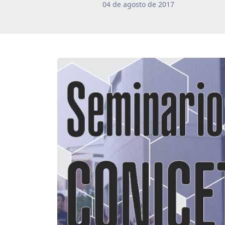
04
de
agosto
de
2017