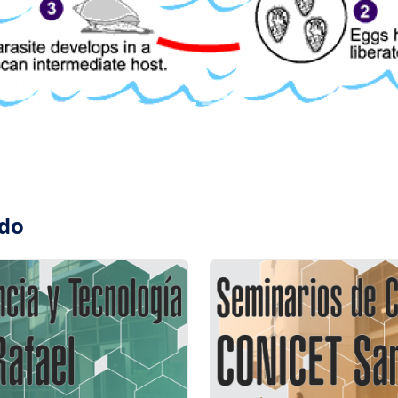
Ciclo
ado