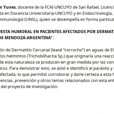
m Yunes
, docente de la FCAI-UNCUYO de San Rafael, Licenc
sta en Docencia Universitaria-UNCUYO y en Endocrinología, 
Inmunología (UNSL), quien se desempeña en forma particula
ESTA HUMORAL EN PACIENTES AFECTADOS POR DERMATI
 DE MENDOZA-ARGENTINA"
.
ón de Dermatitis Cercarial (leasé “corrocho”) en aguas de El 
itos helmintos (Trichobilharzia Sp.) que originaría una reacc
 de esta naturaleza se producen en gran medida por las con
cos. Para demostrar esto, se aisló e identificó el parásito y
ctada, lo que permitió corroborar y darle certeza a esta hi
cuencias, prevención y otros temas relacionados con esta e
del proyecto de investigación.