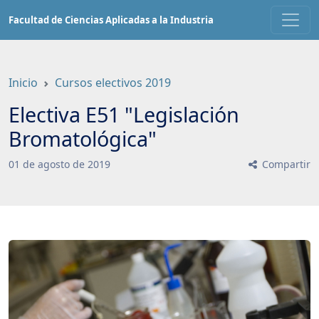
Saltar
Facultad de Ciencias Aplicadas a la Industria
a
contenido
principal
Inicio
Cursos electivos 2019
Electiva E51 "Legislación
Bromatológica"
01
de
agosto
de
2019
Compartir