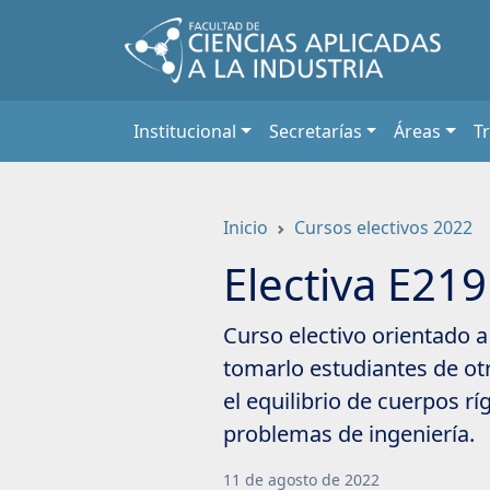
Saltar
a
contenido
principal
Institucional
Secretarías
Áreas
T
Inicio
Cursos electivos 2022
Electiva E219
Curso electivo orientado 
tomarlo estudiantes de otr
el equilibrio de cuerpos r
problemas de ingeniería.
11
de
agosto
de
2022