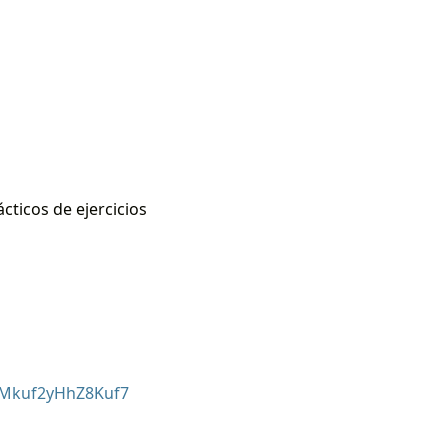
cticos de ejercicios
2qMkuf2yHhZ8Kuf7