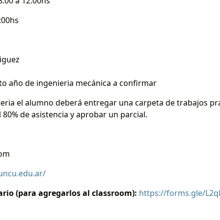
:00 a 12:00hs
:00hs
iguez
to año de ingenieria mecánica a confirmar
eria el alumno deberá entregar una carpeta de trabajos prá
 80% de asistencia y aprobar un parcial.
oom
.uncu.edu.ar/
rio (para agregarlos al classroom):
https://forms.gle/L